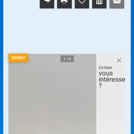
RETOUR
VENDU
1 / 6
Ce bien
vous
intéresse
?