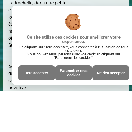
La Rochelle, dans une petite
copropriété avec de faibles charges et
SURFACE
73 M²
local à vélo, au premier et dernier
étage, appartement de 82m²
habitable lumineux et en parfait état
Ce site utilise des cookies pour améliorer votre
offrant une véranda exposée plein
expérience.
Sud.
En cliquant sur "Tout accepter", vous consentez à l'utilisation de tous
les cookies.
Vous pouvez aussi personnaliser vos choix en cliquant sur
"Paramétrer les cookies".
Il comprend une pièce de vie de 34m²
avec cuisine équipée, une véranda,
Paramétrer mes
Tout accepter
Ne rien accepter
deux chambres, une salle de bain, un
cookies
PIÈCE(S)
3
cellier, un WC et une place de parking
PIÈCE(S)
privative.
Charges : 120 € / an (Syndic
bénevole)
Honoraires d'agence inclus: 5%TTC
* Honoraires : 4.93% TTC à la charge