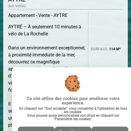
Ref. V8582
Appartement - Vente - AYTRE
AYTRÉ – À seulement 10 minutes à
vélo de La Rochelle
Dans un environnement exceptionnel,
SURFACE
114 M²
à proximité immédiate de la mer,
découvrez ce magnifique
appartement de type 4 bénéficiant
d’une vue imprenable sur la
végétation avec l’océan en toile de
fond.
Ce site utilise des cookies pour améliorer votre
expérience.
Il se compose d’une entrée, d’un vaste
En cliquant sur "Tout accepter", vous consentez à l'utilisation de tous
séjour lumineux de 43 m² ouvrant sur
les cookies.
Vous pouvez aussi personnaliser vos choix en cliquant sur
une grande terrasse de 16 m² exposée
"Paramétrer les cookies".
PIÈCE(S)
4
PIÈCE(S)
plein Sud, sans vis-à-vis, prolongée