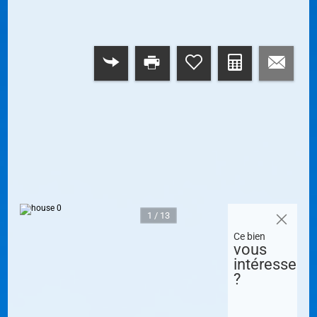
RETOUR
1 / 13
Ce bien
vous
intéresse
?