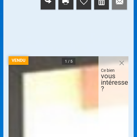
RETOUR
VENDU
1 / 5
Ce bien
vous
intéresse
?