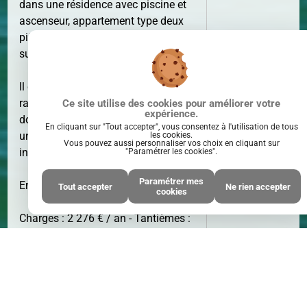
dans une résidence avec piscine et
ascenseur, appartement type deux
pièces offrant une exposition plein
SURFACE
36 M²
sud.
Il comprend une entrée avec
rangement, un séjour lumineux
Ce site utilise des cookies pour améliorer votre
expérience.
donnant sur terrasse, une chambre,
En cliquant sur "Tout accepter", vous consentez à l'utilisation de tous
une salle de bains et un WC
les cookies.
Vous pouvez aussi personnaliser vos choix en cliquant sur
indépendant.
"Paramétrer les cookies".
Paramétrer mes
Emplacement idéal !
Tout accepter
Ne rien accepter
cookies
PIÈCE(S)
2
PIÈCE(S)
Charges : 2 276 € / an - Tantièmes :
184 / 10 000èmes
Honoraires d'agence inclus : 6%
Logimax vous accueille 6J/7 de 9h à
20h sans interruption pour visiter ce