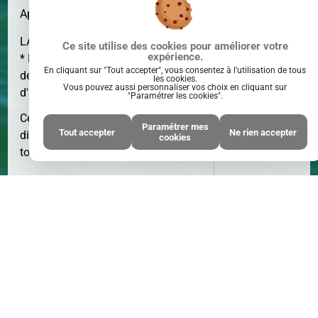
Appartement - Vente - LA ROCHELLE
LA ROCHELLE - Médiathèque -
Ce site utilise des cookies pour améliorer votre
expérience.
* Honoraires : 6.00% TTC à la charge
En cliquant sur "Tout accepter", vous consentez à l'utilisation de tous
de l'acquéreur - Prix hors honoraires
les cookies.
SURFACE
26 M²
Vous pouvez aussi personnaliser vos choix en cliquant sur
d'agence : 128500 €
"Paramétrer les cookies".
Cette annonce immobilière n'est plus
Paramétrer mes
Tout accepter
Ne rien accepter
disponible.
Cliquez ici
pour accéder à
cookies
tout notre catalogue.
PIÈCE(S)
1
PIÈCE(S)
Partager :