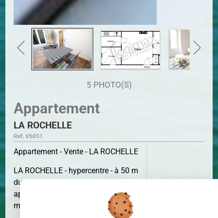
5 PHOTO(S)
Appartement
LA ROCHELLE
Ref. V6051
Appartement - Vente - LA ROCHELLE
LA ROCHELLE - hypercentre - à 50 m
du vieux marché, magnifique
appartement T2 en parfait état de 39
SURFACE
39 M²
m² avec cour plein SUD.