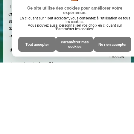
Il comprend séjour, cuisine séparée
Ce site utilise des cookies pour améliorer votre
expérience.
entiérement équipée avec accès direct
En cliquant sur "Tout accepter", vous consentez à l'utilisation de tous
sur cour, chambre éclairée par une
les cookies.
Vous pouvez aussi personnaliser vos choix en cliquant sur
baie atelier, salle d'eau, WC séparé.
"Paramétrer les cookies".
Local à vélos commun.
Paramétrer mes
Tout accepter
Ne rien accepter
cookies
Idéal pied à terre ou locatif !
PIÈCE(S)
2
PIÈCE(S)
Honoraires inclus : 5%
* Honoraires : 5.00% TTC à la charge
de l'acquéreur - Prix hors honoraires
d'agence : 185000 €
Cette annonce immobilière n'est plus
disponible.
Cliquez ici
pour accéder à
tout notre catalogue.
CHAMBRE(S)
1
CHAMBRE