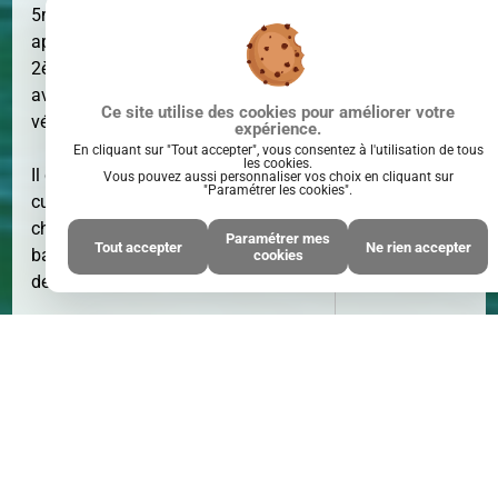
5min à pied du centre ville historique,
SURFACE
54 M²
appartement T2 en bon état situé au
2ème étage dans une copropriété
avec ascenseur, parking et local à
Ce site utilise des cookies pour améliorer votre
vélo.
expérience.
En cliquant sur "Tout accepter", vous consentez à l'utilisation de tous
les cookies.
Il comprend une entrée, un séjour
Vous pouvez aussi personnaliser vos choix en cliquant sur
"Paramétrer les cookies".
cuisine de 26m² exposé sud est, une
chambre avec placard, une salle de
Paramétrer mes
Tout accepter
Ne rien accepter
bains, un WC, une cave et une place
cookies
PIÈCE(S)
2
de parking privative.
PIÈCE(S)
Appartement très lumineux vendu
meublé !
Honoraires d'agence inclus : 5% TTC
* Honoraires : 5.00% TTC à la charge
de l'acquéreur - Prix hors honoraires
d'agence : 180000 €