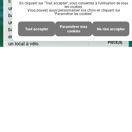
Il comprend une entrée avec placard,
En cliquant sur "Tout accepter", vous consentez à l'utilisation de tous
les cookies.
un séjour lumineux donnant sur
Vous pouvez aussi personnaliser vos choix en cliquant sur
"Paramétrer les cookies".
balcon, une chambre avec rangement,
une cuisine aménagée, une salle de
Paramétrer mes
Tout accepter
Ne rien accepter
bains avec wc, un cellier, une cave, un
cookies
emplacement de parking privatif, et
PIÈCE(S)
2
PIÈCE(S)
un local à vélo.
* Honoraires : 5.00% TTC à la charge
de l'acquéreur - Prix hors honoraires
d'agence : 150000 €
Cette annonce immobilière n'est plus
disponible.
Cliquez ici
pour accéder à
tout notre catalogue.
CHAMBRE(S)
1
CHAMBRE
Partager :