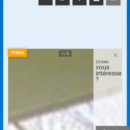
VENDU
1 / 5
Ce bien
vous
intéresse
?