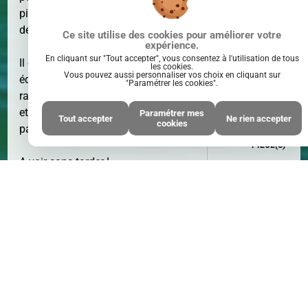
pièces de 39 m² offrant une terrasse
de 6 m² exposée Sud-Ouest.
Ce site utilise des cookies pour améliorer votre
expérience.
En cliquant sur "Tout accepter", vous consentez à l'utilisation de tous
Il comprend un séjour avec cuisine
les cookies.
Vous pouvez aussi personnaliser vos choix en cliquant sur
équipée, une chambre avec
"Paramétrer les cookies".
rangements, un cellier, une salle d'eau
et un WC indépendant. Une place de
Paramétrer mes
Tout accepter
Ne rien accepter
cookies
parking privative complète ce bien.
PIÈCE(S)
2
PIÈCE(S)
A voir sans tarder !
Honoraires d'agence inclus : 5% TTC
* Honoraires : 5.00% TTC à la charge
de l'acquéreur - Prix hors honoraires
d'agence : 219000 €
Cette annonce immobilière n'est plus
disponible.
Cliquez ici
pour accéder à
CHAMBRE(S)
1
CHAMBRE
tout notre catalogue.