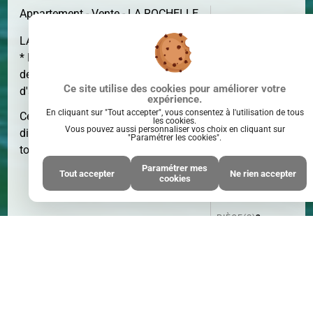
Appartement - Vente - LA ROCHELLE
LA ROCHELLE - Quartier Rompsay
* Honoraires : 5.00% TTC à la charge
de l'acquéreur - Prix hors honoraires
SURFACE
44 M²
Ce site utilise des cookies pour améliorer votre
d'agence : 200000 €
expérience.
En cliquant sur "Tout accepter", vous consentez à l'utilisation de tous
Cette annonce immobilière n'est plus
les cookies.
Vous pouvez aussi personnaliser vos choix en cliquant sur
disponible.
Cliquez ici
pour accéder à
"Paramétrer les cookies".
tout notre catalogue.
Paramétrer mes
Tout accepter
Ne rien accepter
cookies
PIÈCE(S)
3
PIÈCE(S)
Partager :