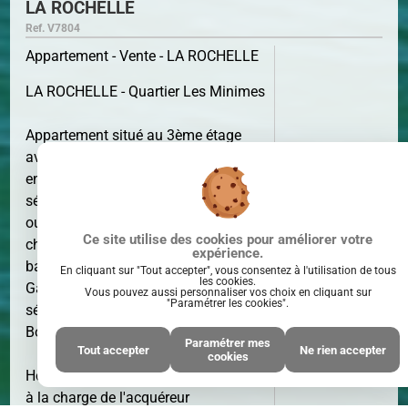
LA ROCHELLE
Ref. V7804
Appartement - Vente - LA ROCHELLE
LA ROCHELLE - Quartier Les Minimes
Appartement situé au 3ème étage
SURFACE
55 M²
avec ascenseur, comprenant une
entrée avec rangements, un
séjour/cuisine lumineux de 25 m²
ouvrant sur 16 m² de terrasse, 2
Ce site utilise des cookies pour améliorer votre
chambres avec rangements, salle de
expérience.
bains, WC séparé.
En cliquant sur "Tout accepter", vous consentez à l'utilisation de tous
les cookies.
Garage box fermé en sous sol
Vous pouvez aussi personnaliser vos choix en cliquant sur
"Paramétrer les cookies".
sécurisé. Local vélos commun.
Bonne exposition et vue dégagée.
Paramétrer mes
Tout accepter
Ne rien accepter
PIÈCE(S)
3
cookies
PIÈCE(S)
Honoraires agence inclus : 4.84% TTC
à la charge de l'acquéreur