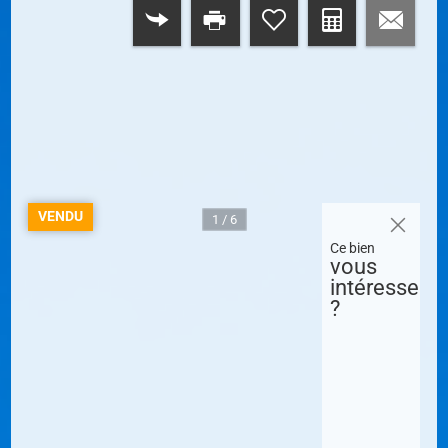
RETOUR
VENDU
1 / 6
Ce bien
vous
intéresse
?