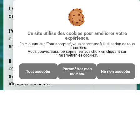
LA ROCHELLE - La Genette - Bordure
de parcs
SURFACE
17 M²
Petit studio situé au rez-de-chaussée
Ce site utilise des cookies pour améliorer votre
expérience.
d'une résidence recherchée, bien
En cliquant sur "Tout accepter", vous consentez à l'utilisation de tous
entretenue et totalement au calme.
les cookies.
Vous pouvez aussi personnaliser vos choix en cliquant sur
"Paramétrer les cookies".
Il se compose d'une pièce de vie avec
coin cuisine et d'une salle de bains
Paramétrer mes
Tout accepter
Ne rien accepter
cookies
avec wc. L'appartement est à rénover,
idéal investisseurs.
PIÈCE(S)
1
Bien soumis au statut juridique de la
PIÈCE(S)
copropriété, 132 lots dont 79
d'habitation.
Honoraires : 7,89 % TTC inclus charge
acquéreur.
Cette annonce est rédigée par un