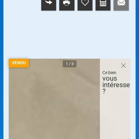
RETOUR
VENDU
1 / 3
Ce bien
vous
intéresse
?