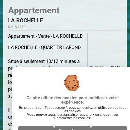
Appartement
LA ROCHELLE
Ref. V8259
Appartement - Vente - LA ROCHELLE
LA ROCHELLE - QUARTIER LAFOND
Situé à seulement 10/12 minutes à
SURFACE
79 M²
pied du centre ville dans une
résidence donnant sur verdure avec
local à vélos, appartement type 3
pièces exposé Sud offrant une
surface de 80 m² habitable.
Ce site utilise des cookies pour améliorer votre
expérience.
En cliquant sur "Tout accepter", vous consentez à l'utilisation de tous
Il comprend une entrée avec dressing,
les cookies.
Vous pouvez aussi personnaliser vos choix en cliquant sur
un séjour exposé sud de 24 m²
"Paramétrer les cookies".
douvrant sur terrasse, une cuisine