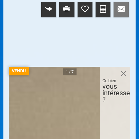
RETOUR
VENDU
1 / 7
Ce bien
vous
intéresse
?