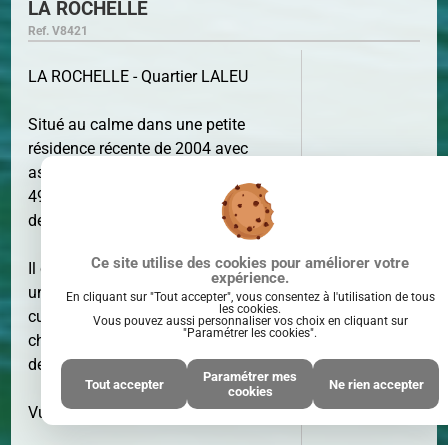
LA ROCHELLE
Ref. V8421
LA ROCHELLE - Quartier LALEU
Situé au calme dans une petite
résidence récente de 2004 avec
SURFACE
49 M²
ascenseur, appartement 2 pièces de
49 m² habitable offrant une terrasse
de 8 m² et un garage.
Ce site utilise des cookies pour améliorer votre
Il comprend une entrée avec placard,
expérience.
un séjour lumineux de 21 m², une
En cliquant sur "Tout accepter", vous consentez à l'utilisation de tous
les cookies.
cuisine ( possibilité cuisine US ), une
Vous pouvez aussi personnaliser vos choix en cliquant sur
"Paramétrer les cookies".
chambre avec rangement, une salle
de bains et un WC indépendant.
Paramétrer mes
Tout accepter
Ne rien accepter
PIÈCE(S)
2
cookies
PIÈCE(S)
Vue dégagée - Calme assuré !