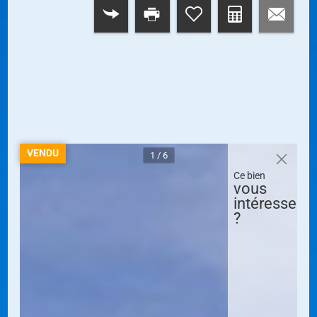
RETOUR
VENDU
1 / 6
Ce bien
vous
intéresse
?