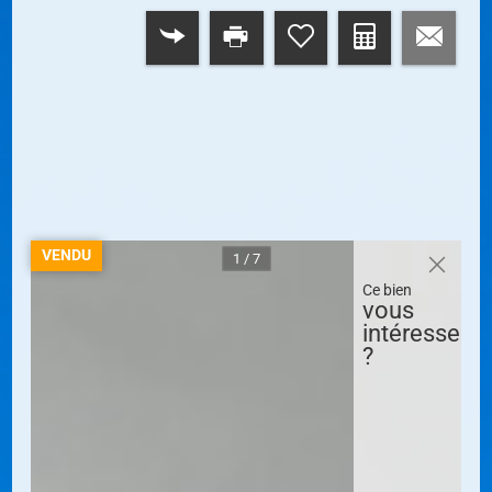
RETOUR
VENDU
1 / 7
Ce bien
vous
intéresse
?