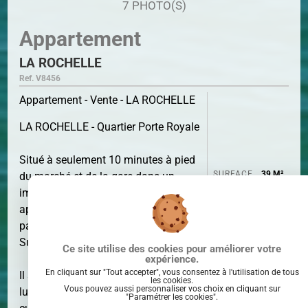
7 PHOTO(S)
Appartement
LA ROCHELLE
Ref. V8456
Appartement - Vente - LA ROCHELLE
LA ROCHELLE - Quartier Porte Royale
Situé à seulement 10 minutes à pied
SURFACE
39 M²
du marché et de la gare dans un
immeuble de 2010 avec ascenseur,
appartement type deux pièces en
parfait état offrant une exposition
Sud.
Ce site utilise des cookies pour améliorer votre
expérience.
En cliquant sur "Tout accepter", vous consentez à l'utilisation de tous
Il se compose d'une entrée, un séjour
les cookies.
Vous pouvez aussi personnaliser vos choix en cliquant sur
lumineux donnant sur balcon, une
"Paramétrer les cookies".