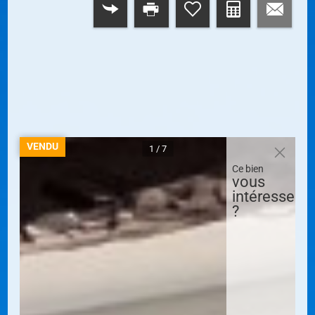
RETOUR
VENDU
1 / 7
Ce bien
vous
intéresse
?