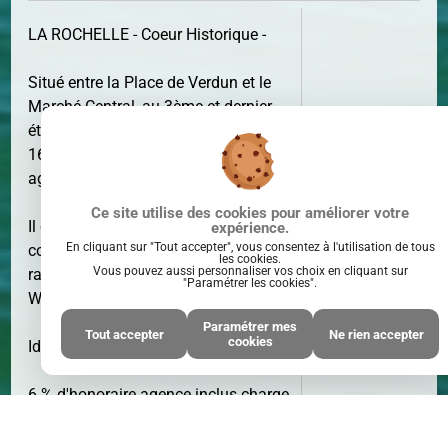
LA ROCHELLE - Coeur Historique -
Situé entre la Place de Verdun et le
Marché Central, au 3ème et dernier
SURFACE
30 M²
étage, appartement de 30 m² au sol et
16.5 m² Carrez, particulièrement bien
agencé.
Ce site utilise des cookies pour améliorer votre
Il comprend une pièce de vie avec
expérience.
En cliquant sur "Tout accepter", vous consentez à l'utilisation de tous
coin cuisine, une chambre avec
les cookies.
Vous pouvez aussi personnaliser vos choix en cliquant sur
rangement et une salle d'eau avec
"Paramétrer les cookies".
WC.
Paramétrer mes
Tout accepter
Ne rien accepter
cookies
PIÈCE(S)
2
Idéal investisseur !
PIÈCE(S)
6 % d'honoraire agence inclus charge
acquéreur
* Honoraires : 6.00% TTC à la charge