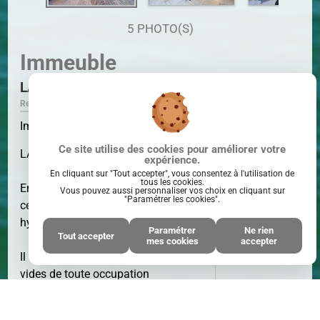
5 PHOTO(S)
Immeuble
LA ROCHELLE
Ref. V7468
Immeuble - Vente - LA ROCHELLE
Ce site utilise des cookies pour améliorer votre
LA ROCHELLE
expérience.
En cliquant sur "Tout accepter", vous consentez à l'utilisation de
tous les cookies.
Emplacement de premier choix pour
Vous pouvez aussi personnaliser vos choix en cliquant sur
"Paramétrer les cookies".
cet immeuble de 317 m² situé en
SURFACE
317 M²
hyper-centre.
Paramétrer
Ne rien
Tout accepter
mes cookies
accepter
Il se compose 6 appartements vendus
vides de toute occupation
Au premier étage : 1 studio de 35 m²