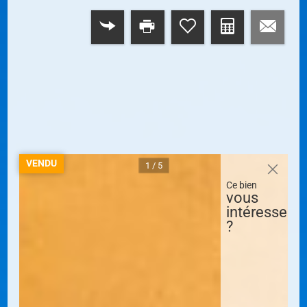
RETOUR
VENDU
1 / 5
Ce bien
vous
intéresse
?