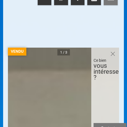
VENDU
1 / 3
Ce bien
vous
intéresse
?