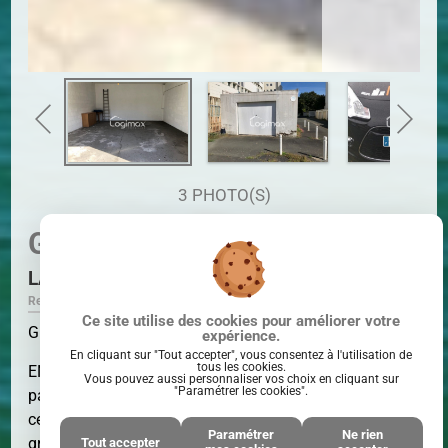
3 PHOTO(S)
Garage
LA ROCHELLE
Ref. V8330
Ce site utilise des cookies pour améliorer votre
Grand garage La Genette/Centre-ville
expérience.
En cliquant sur "Tout accepter", vous consentez à l'utilisation de
tous les cookies.
EN EXCLUSIVITE - Aux pieds des
Vous pouvez aussi personnaliser vos choix en cliquant sur
"Paramétrer les cookies".
parcs de La Rochelle et proche du
centre-ville, nous vous proposons un
Paramétrer
Ne rien
SURFACE
35 M²
grand garage d'une superficie de 35
Tout accepter