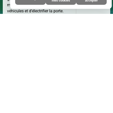
mes cookies
accepter
m2. Possibilité de stationner deux
véhicules et d'électrifier la porte.
Hauteur 2,50 m, largeur 5,40 m,
longueur 6,50 m.
Vous pouvez nous contacter au 06 42
57 79 55 pour plus d'informations.
Cette annonce vous est proposée par
un agent commercial immatriculé
sous le numéro RSAC 452 646 961
* Honoraires : 10.00% TTC à la charge
de l'acquéreur - Prix hors honoraires
d'agence : 70000 €
Cette annonce immobilière n'est plus
disponible.
Cliquez ici
pour accéder à
tout notre catalogue.