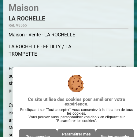
Maison
LA ROCHELLE
Ref. V8565
Maison - Vente - LA ROCHELLE
LA ROCHELLE - FETILLY / LA
TROMPETTE
SURFACE
67 M²
Échoppe des années 30 de plain-pied
sur une parcelle d'environ 200m²,
située dans une rue calme à 10 min à
pied du centre-ville historique.
Ce site utilise des cookies pour améliorer votre
expérience.
Cette échoppe comprend un séjour
En cliquant sur "Tout accepter", vous consentez à l'utilisation de tous
exposé plein sud, une cuisine équipée
les cookies.
Vous pouvez aussi personnaliser vos choix en cliquant sur
aménagée, deux chambres avec
"Paramétrer les cookies".
rangements, une salle d'eau, un WC
Paramétrer mes
séparé, une véranda de 12.87 m²,
PIÈCE(S)
3
Tout accepter
Ne rien accepter