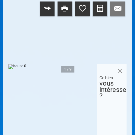
RETOUR
1 / 9
Ce bien
vous
intéresse
?