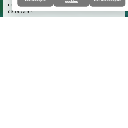
cookies
PIÈCE(S)
deux celliers en extérieur et une cave
de 18.75 m².
Rare dans ce secteur.
Honoraires à la charge de l'acquéreur
: 3 % TTC inclus
Les informations sur les risques
auxquels ce bien est exposé sont
disponibles sur le site
Géorisques
CHAMBRE(S)
2
CHAMBRE
* Honoraires : 3.00% TTC à la charge
de l'acquéreur - Prix hors honoraires
d'agence : 388000 €