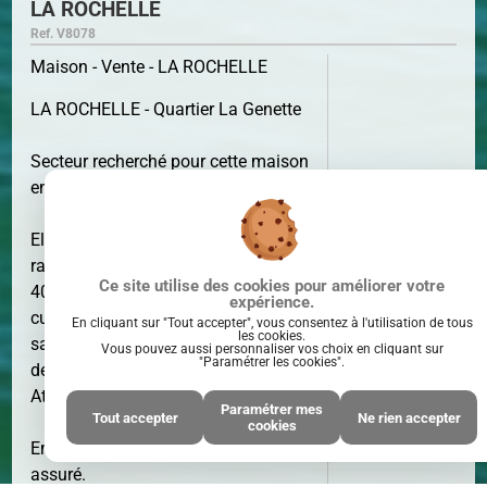
LA ROCHELLE
Ref. V8078
Maison - Vente - LA ROCHELLE
LA ROCHELLE - Quartier La Genette
Secteur recherché pour cette maison
SURFACE
94 M²
en parfait état et sans vis à vis.
Elle se compose d'une entrée avec
rangement, un séjour exposé sud de
Ce site utilise des cookies pour améliorer votre
40 m² donnant sur terrasse et jardin -
expérience.
cuisine US équipée, 3 chambres avec
En cliquant sur "Tout accepter", vous consentez à l'utilisation de tous
les cookies.
salle d'eau privative dont une au rez-
Vous pouvez aussi personnaliser vos choix en cliquant sur
"Paramétrer les cookies".
de-chaussée, un WC indépendant.
Atelier extérieur et cave.
Paramétrer mes
Tout accepter
Ne rien accepter
PIÈCE(S)
4
cookies
PIÈCE(S)
Emplacement idéal. Coup de coeur
assuré.