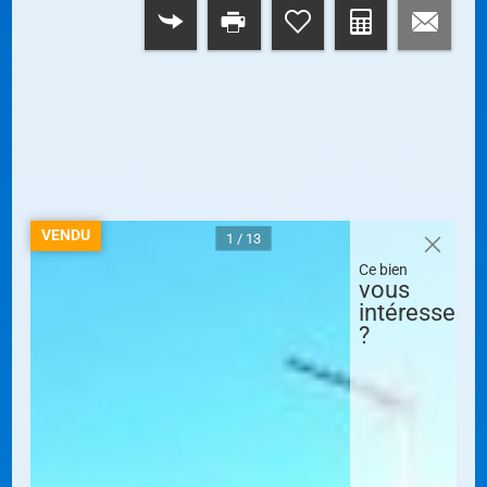
RETOUR
VENDU
1 / 13
Ce bien
vous
intéresse
?