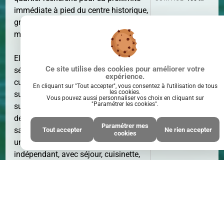
immédiate à pied du centre historique,
grande maison familiale non
mitoyenne et entièrement rénovée.
Elle comprend au RdC : une entrée, un
Ce site utilise des cookies pour améliorer votre
séjour de 52 m² exposé Sud/Est avec
expérience.
cuisine attenante équipée et ouvrant
En cliquant sur "Tout accepter", vous consentez à l'utilisation de tous
les cookies.
sur une terrasse ombragée, wc et une
Vous pouvez aussi personnaliser vos choix en cliquant sur
"Paramétrer les cookies".
suite parentale ; à l'étage :
PIÈCE(S)
7
dégagement placard, 3 chambres,
PIÈCE(S)
Paramétrer mes
salle d'eau avec wc; en 1/2 sous-sol :
Tout accepter
Ne rien accepter
cookies
un appartement de 42 m²
indépendant, avec séjour, cuisinette,
chambre, salle d'eau et wc.
33 m² de garage. Préau.
Emplacement recherché, aucun
travaux à prévoir !