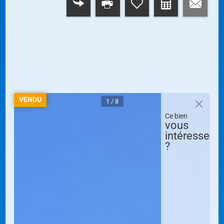
RETOUR
VENDU
1 / 8
Ce bien
vous
intéresse
?