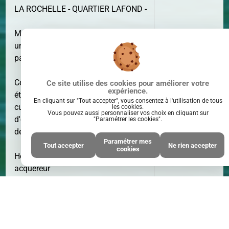
LA ROCHELLE - QUARTIER LAFOND -
Maison des années 50 située dans
SURFACE
67 M²
une impasse au calme sur une
parcelle de 390 m² .
Cette maison se compose au 1er
Ce site utilise des cookies pour améliorer votre
expérience.
étage d'une entrée, d'un séjour, une
En cliquant sur "Tout accepter", vous consentez à l'utilisation de tous
cuisine, deux chambres, une salle
les cookies.
Vous pouvez aussi personnaliser vos choix en cliquant sur
d'eau et un WC. Un rez-de-chaussée
"Paramétrer les cookies".
de 64 m² avec garage.
Paramétrer mes
Tout accepter
Ne rien accepter
cookies
PIÈCE(S)
3
Honoraires : 4 % TTC inclus charge
PIÈCE(S)
acquéreur
* Honoraires : 4.00% TTC à la charge
de l'acquéreur - Prix hors honoraires
d'agence : 310000 €
Cette annonce immobilière n'est plus