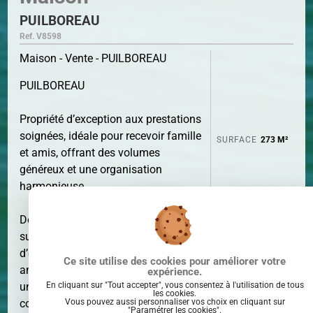
PUILBOREAU
Ref. V8598
Maison - Vente - PUILBOREAU
PUILBOREAU
Propriété d’exception aux prestations
soignées, idéale pour recevoir famille
SURFACE
273 M²
et amis, offrant des volumes
généreux et une organisation
harmonieuse.
Dès l’entrée, vous serez séduit par une
superbe pièce de vie lumineuse
d’environ 70 m², avec cuisine
Ce site utilise des cookies pour améliorer votre
aménagée ouverte et poêle, créant
expérience.
En cliquant sur "Tout accepter", vous consentez à l'utilisation de tous
une atmosphère chaleureuse et
les cookies.
Vous pouvez aussi personnaliser vos choix en cliquant sur
conviviale.
PIÈCE(S)
9
"Paramétrer les cookies".